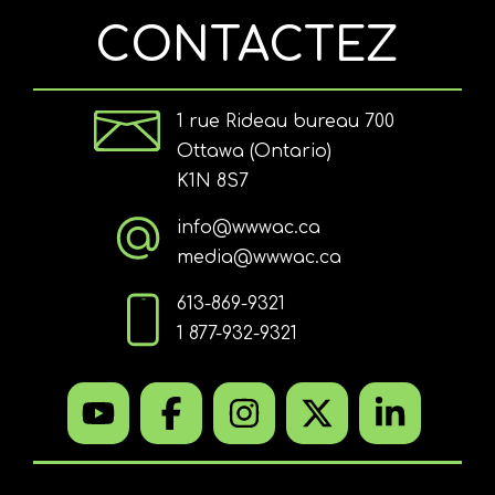
CONTACTEZ
1 rue Rideau bureau 700
Ottawa (Ontario)
K1N 8S7
info@wwwac.ca
media@wwwac.ca
613-869-9321
1 877-932-9321