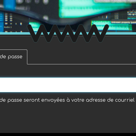
i
r
n
n
c
m
i
e
p
n
a
t
l
"
t de passe
t de passe seront envoyées à votre adresse de courriel 